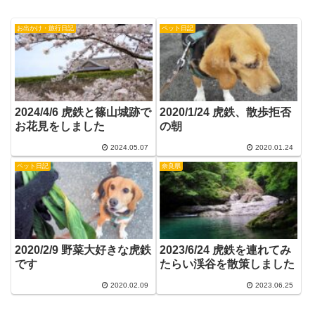
お出かけ・旅行日記
ペット日記
2024/4/6 虎鉄と篠山城跡で
2020/1/24 虎鉄、散歩拒否
お花見をしました
の朝
2024.05.07
2020.01.24
ペット日記
奈良県
2020/2/9 野菜大好きな虎鉄
2023/6/24 虎鉄を連れてみ
です
たらい渓谷を散策しました
2020.02.09
2023.06.25