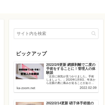
ピックアップ
2022/2/9更新 網膜剥離で二度の
手術をすることに！管理人の体
験談
「左目に病気が見つかりました。手術
しましょう。」2020年1月9日、年末か
ら左眼の奥に痛みが走ることがありま
したので近所の眼科クリニックを受診
2022.02.09
ka-zoom.net
しました。単なる頭痛なのか、眼にも
問題があるのかはっきりさせようとし
たためです。この時点では「眼に...
2022/2/14更新 硝子体手術後の