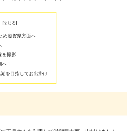
次
のため滋賀県方面へ
へ
線を撮影
湖へ！
余呉湖を目指してお出掛け