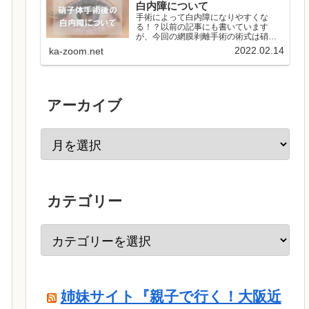
白内障について
手術によって白内障になりやすくな
る！？以前の記事にも書いています
が、今回の網膜剥離手術の術式は硝子
体手術と呼ばれるものです。硝子体手
2022.02.14
ka-zoom.net
術のデメリットとして白内障の進行が
早まるという点が挙げられます。ま
た、術後のみならず術中に白内障が急
速に進行...
アーカイブ
カテゴリー
姉妹サイト『親子で行く！大阪近