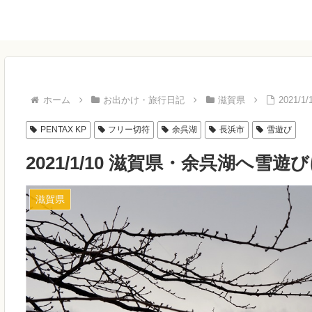
ホーム
お出かけ・旅行日記
滋賀県
2021
PENTAX KP
フリー切符
余呉湖
長浜市
雪遊び
2021/1/10 滋賀県・余呉湖へ雪
滋賀県