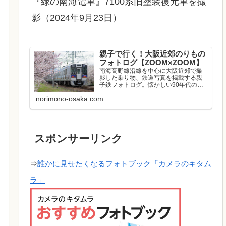
『緑の南海電車』7100系旧塗装復元車を撮
影（2024年9月23日）
親子で行く！大阪近郊のりもの
フォトログ【ZOOM×ZOOM】
南海高野線沿線を中心に大阪近郊で撮
影した乗り物、鉄道写真を掲載する親
子鉄フォトログ。懐かしい90年代の写
真も掲載中。
norimono-osaka.com
スポンサーリンク
⇒
誰かに見せたくなるフォトブック「カメラのキタム
ラ」