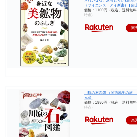
きれいな石、おもしろい石のル
（サイエンス・アイ新書） [ 柴山 
価格：1100円（税込、送料無料
時点)
楽
川原の石図鑑 （関西地学の旅 12
元彦 ]
価格：1980円（税込、送料無料
時点)
楽