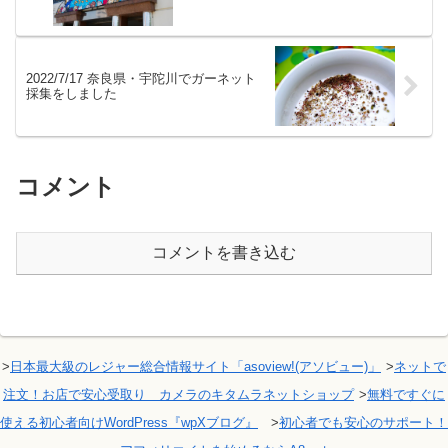
2022/7/17 奈良県・宇陀川でガーネット
採集をしました
コメント
コメントを書き込む
>
日本最大級のレジャー総合情報サイト「asoview!(アソビュー)」
>
ネットで
注文！お店で安心受取り カメラのキタムラネットショップ
>
無料ですぐに
使える初心者向けWordPress『wpXブログ』
>
初心者でも安心のサポート！